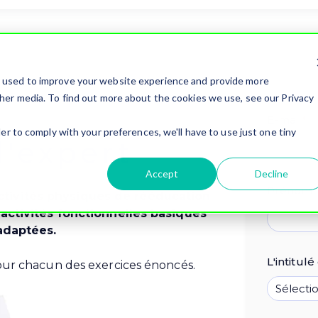
e used to improve your website experience and provide more
her media. To find out more about the cookies we use, see our Privacy
E-mail
*
er to comply with your preferences, we'll have to use just one tiny
l'expert
Accept
Decline
Prénom
tivités physiques de rééducation
 activités fonctionnelles basiques
 adaptées.
L'intitul
our chacun des exercices énoncés.