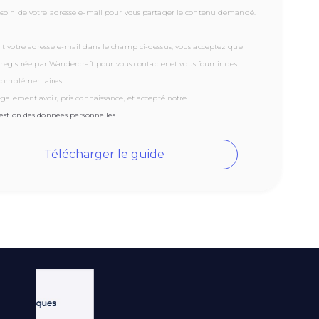
soin de votre adresse e-mail pour vous partager le contenu demandé.
t votre adresse e-mail dans le champ ci-dessus, vous acceptez que
enregistrée par Wandercraft pour vous contacter et vous fournir des
complémentaires.
galement avoir, pris connaissance, et accepté notre
gestion des données personnelles
.