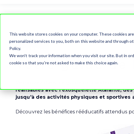
This website stores cookies on your computer. These cookies ar
personalized services to you, both on this website and through ot
Cas clinique
Policy.
We won't track your information when you visit our site. But in ord
Votre guide de
cookie so that you're not asked to make this choice again.
Retrouvez dans ce guide un condensé des ac
réalisables avec l'exosquelette Atalante, des
jusqu'à des activités physiques et sportives
Découvrez les bénéfices rééducatifs attendus p