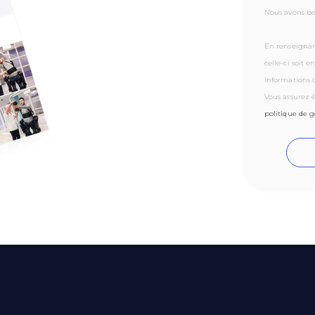
Nous avons be
En renseignan
celle-ci soit 
informations 
Vous assurez é
politique de 